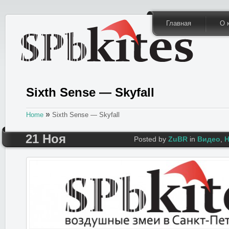
Главная
О 
Sixth Sense — Skyfall
»
Home
Sixth Sense — Skyfall
21 Ноя
Posted by
ZuBR
in
Видео
,
Н